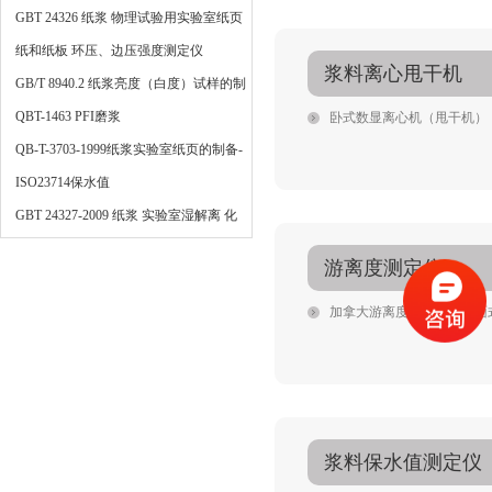
法
GBT 24326 纸浆 物理试验用实验室纸页
的制备 快速凯塞法
纸和纸板 环压、边压强度测定仪
浆料离心甩干机
GB/T 8940.2 纸浆亮度（白度）试样的制
备
QBT-1463 PFI磨浆
卧式数显离心机（甩干机）
QB-T-3703-1999纸浆实验室纸页的制备-
常规纸页成型器法
ISO23714保水值
GBT 24327-2009 纸浆 实验室湿解离 化
学浆解离
游离度测定仪
加拿大游离度测定仪（桌面
浆料保水值测定仪