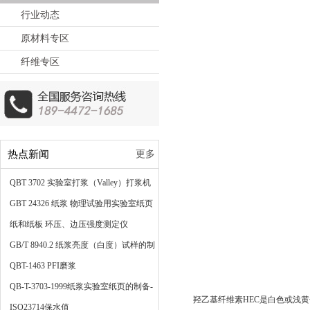
行业动态
原材料专区
纤维专区
热点新闻
更多
QBT 3702 实验室打浆（Valley）打浆机
法
GBT 24326 纸浆 物理试验用实验室纸页
的制备 快速凯塞法
纸和纸板 环压、边压强度测定仪
GB/T 8940.2 纸浆亮度（白度）试样的制
备
QBT-1463 PFI磨浆
QB-T-3703-1999纸浆实验室纸页的制备-
羟乙基纤维素HEC是白色或浅黄
常规纸页成型器法
ISO23714保水值