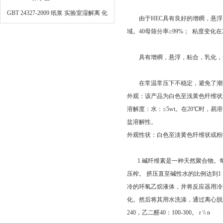
GBT 24327-2009 纸浆 实验室湿解离 化
由于HEC具有良好的增稠，悬浮
学浆解离
域。40母筛分率≥99%； 粘度变化
具有增稠，悬浮，粘合，乳化，分
在常温常压下不稳定，避免了潮湿
外观：该产品为白色至浅黄色纤维状
溶解度：水：≤5wt。在20℃时，
盐溶解性。
外观性状：白色至淡黄色纤维状或粉
1.碱纤维素是一种天然聚合物。每
压榨。 挤压直至碱性水的比例达到
冷的环氧乙烷液体，并将反应器用冷却
化。然后将其用水洗涤，通过离心脱水，干
240，乙二醛40：100-300。 r \\ n