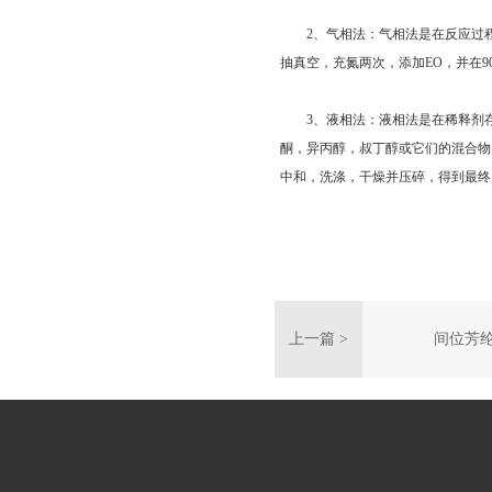
2、气相法：气相法是在反应过程中
抽真空，充氮两次，添加EO，并在90.6
3、液相法：液相法是在稀释剂存在下
酮，异丙醇，叔丁醇或它们的混合物。
中和，洗涤，干燥并压碎，得到最终
上一篇 >
间位芳