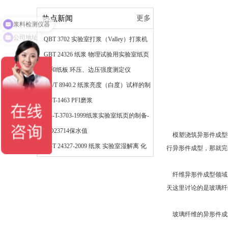
浆料检测仪器
热点新闻
更多
公司地址
QBT 3702 实验室打浆（Valley）打浆机
法
GBT 24326 纸浆 物理试验用实验室纸页
的制备 快速凯塞法
纸和纸板 环压、边压强度测定仪
GB/T 8940.2 纸浆亮度（白度）试样的制
备
QBT-1463 PFI磨浆
QB-T-3703-1999纸浆实验室纸页的制备-
常规纸页成型器法
ISO23714保水值
模塑浇筑异形件成型
GBT 24327-2009 纸浆 实验室湿解离 化
行异形件成型，那就完
学浆解离
纤维异形件成型领域
天这里讨论的是玻璃纤
玻璃纤维的异形件成