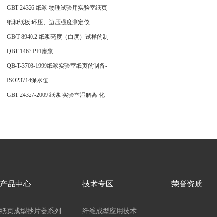
法
GBT 24326 纸浆 物理试验用实验室纸页
的制备 快速凯塞法
纸和纸板 环压、边压强度测定仪
GB/T 8940.2 纸浆亮度（白度）试样的制
备
QBT-1463 PFI磨浆
QB-T-3703-1999纸浆实验室纸页的制备-
常规纸页成型器法
ISO23714保水值
GBT 24327-2009 纸浆 实验室湿解离 化
学浆解离
产品中心
技术专区
荣誉资质
纸页成型抄片器系列
纤维成型应用技术