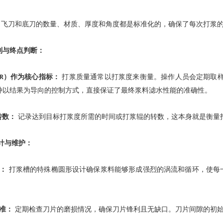
飞刀和底刀的数量、材质、厚度和角度都是标准化的，确保了每次打浆
制与终点判断：
）作为核心指标：
打浆质量通常以打浆度来衡量。操作人员会定期取
R
种以结果为导向的控制方式，直接保证了最终浆料滤水性能的准确性。
转数：
记录达到目标打浆度所需的时间或打浆辊的转数，这本身就是衡量
计与维护：
：
打浆槽的特殊椭圆形设计确保浆料能够形成强烈的涡流和循环，使每
准：
定期检查刀片的磨损情况，确保刀片锋利且无缺口。刀片间隙的初