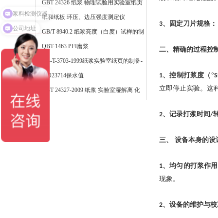
法
GBT 24326 纸浆 物理试验用实验室纸页
浆料检测仪器
的制备 快速凯塞法
纸和纸板 环压、边压强度测定仪
、
固定刀片规格：
公司地址
3
GB/T 8940.2 纸浆亮度（白度）试样的制
备
QBT-1463 PFI磨浆
二、
精确的过程控
QB-T-3703-1999纸浆实验室纸页的制备-
、
控制打浆度（
°
常规纸页成型器法
ISO23714保水值
1
S
立即停止实验。这
GBT 24327-2009 纸浆 实验室湿解离 化
学浆解离
、
记录打浆时间
2
/
三、
设备本身的设
、
均匀的打浆作用
1
现象。
、
设备的维护与校
2