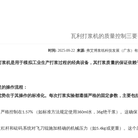
瓦利打浆机的质量控制三要
时间:
2025-09-22
来源:
弗艾博浆纸科技发展（广东）
打浆机是用于模拟工业生产打浆过程的经典设备，其打浆质量的保证依赖
复的操作流程：
优势在于其操作的标准化。每次打浆实验都遵循严格的固定参数，主要包
常严格控制在
（如标准方法规定使用
水，
绝干浆）。这确保
1.57%
360ml
36g
过杠杆和砝码系统对飞刀辊施加精确的机械压力（如
或更重）。这个
5.4kg
。