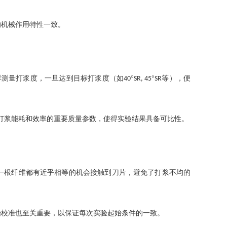
的机械作用特性一致。
样测量打浆度，一旦达到目标打浆度（如
°
°
等），便
40
SR, 45
SR
打浆能耗和效率的重要质量参数，使得实验结果具备可比性。
一根纤维都有近乎相等的机会接触到刀片，避免了打浆不均的
始校准也至关重要，以保证每次实验起始条件的一致。