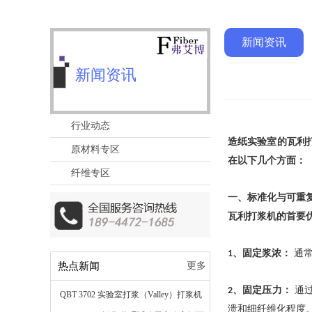
新闻资讯
新闻资讯
行业动态
造纸实验室的瓦利
原材料专区
在以下几个方面：
纤维专区
一、
标准化与可重
瓦利打浆机的首要
、
固定浆浓：
通
1
热点新闻
更多
、
固定压力：
通
2
QBT 3702 实验室打浆（Valley）打浆机
溃和细纤维化程度