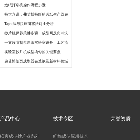
造纸打浆机操作流程步骤
特大喜讯：弗艾博特纤的碳纸生产线在
多处成功落地
Tappi法与快速凯塞法对比分析
抄片机保养关键步骤：成型网反向冲洗
与密封系统清洁
一文读懂制浆造纸实验室设备：工艺流
程、关键仪器与发展趋势
实验室抄片机成型均匀的关键要点
弗艾博纸页成型器在造纸及新材料领域
的应用
产品中心
技术专区
荣誉资质
纸页成型抄片器系列
纤维成型应用技术